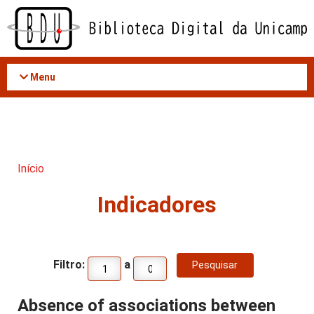
Acessar
o
conteúdo
Menu
Início
Indicadores
Filtro:
a
Absence of associations between