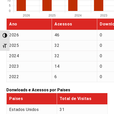
Ano
Acessos
Downl
2026
46
0
Alternar alto contraste
2025
32
0
Alternar tamanho da fonte
2024
32
0
2023
14
0
2022
6
0
Donwloads e Acessos por Países
Países
Total de Visitas
Estados Unidos
31