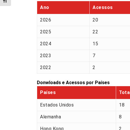
Alternar tamanho da fonte
Ano
Acessos
2026
20
2025
22
2024
15
2023
7
2022
2
Donwloads e Acessos por Países
Países
Tota
Estados Unidos
18
Alemanha
8
Hong Kong
2