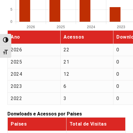
Ano
Acessos
Downl
Alternar alto contraste
2026
22
0
Alternar tamanho da fonte
2025
21
0
2024
12
0
2023
6
0
2022
3
0
Donwloads e Acessos por Países
Países
Total de Visitas