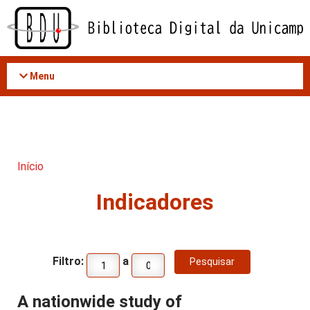
Acessar
o
conteúdo
Menu
Início
Indicadores
Filtro:
a
A nationwide study of