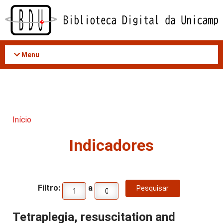
Acessar
o
conteúdo
Menu
Início
Indicadores
Filtro:
a
Tetraplegia, resuscitation and