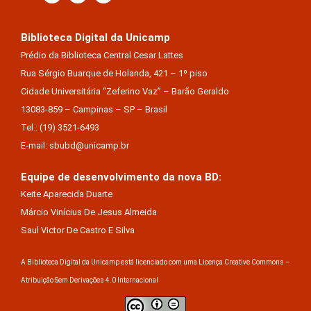
Biblioteca Digital da Unicamp
Prédio da Biblioteca Central Cesar Lattes
Rua Sérgio Buarque de Holanda, 421 – 1º piso
Cidade Universitária “Zeferino Vaz” – Barão Geraldo
13083-859 – Campinas – SP – Brasil
Tel.: (19) 3521-6493
E-mail: sbubd@unicamp.br
Equipe de desenvolvimento da nova BD:
Keite Aparecida Duarte
Márcio Vinícius De Jesus Almeida
Saul Victor De Castro E Silva
A Biblioteca Digital da Unicamp está licenciado com uma Licença Creative Commons –
Atribuição Sem Derivações 4.0 Internacional