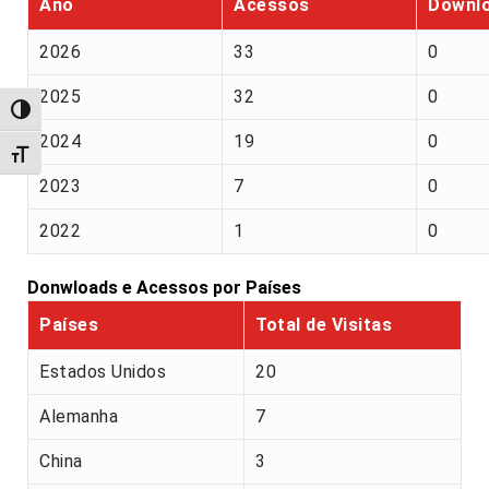
Ano
Acessos
Downl
2026
33
0
2025
32
0
Alternar alto contraste
2024
19
0
Alternar tamanho da fonte
2023
7
0
2022
1
0
Donwloads e Acessos por Países
Países
Total de Visitas
Estados Unidos
20
Alemanha
7
China
3