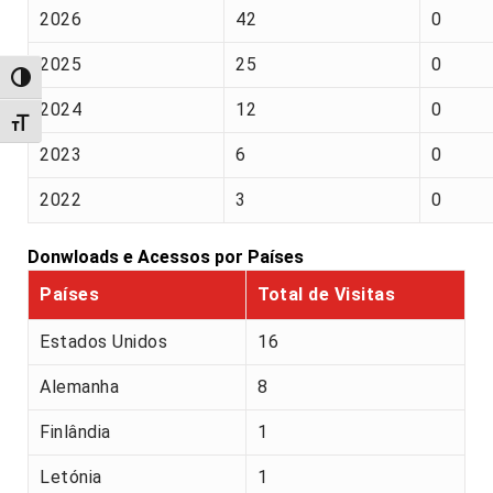
2026
42
0
2025
25
0
Alternar alto contraste
2024
12
0
Alternar tamanho da fonte
2023
6
0
2022
3
0
Donwloads e Acessos por Países
Países
Total de Visitas
Estados Unidos
16
Alemanha
8
Finlândia
1
Letónia
1