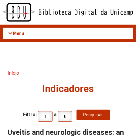
Acessar
o
conteúdo
Menu
Início
Indicadores
Filtro:
a
Uveitis and neurologic diseases: an