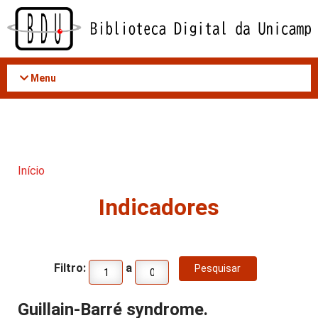
Acessar
o
conteúdo
Menu
Início
Indicadores
Filtro:
a
Guillain-Barré syndrome.