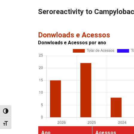
Seroreactivity to Campylobact
Donwloads e Acessos
Donwloads e Acessos por ano
Alternar alto contraste
Alternar tamanho da fonte
Ano
Acessos