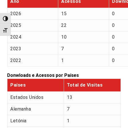
Ano
Acessos
Downl
2026
15
0
Alternar alto contraste
2025
22
0
Alternar tamanho da fonte
2024
10
0
2023
7
0
2022
1
0
Donwloads e Acessos por Países
Países
Total de Visitas
Estados Unidos
13
Alemanha
7
Letónia
1