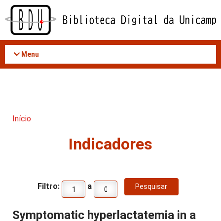
Acessar
o
conteúdo
Menu
Início
Indicadores
Filtro:
a
Symptomatic hyperlactatemia in a