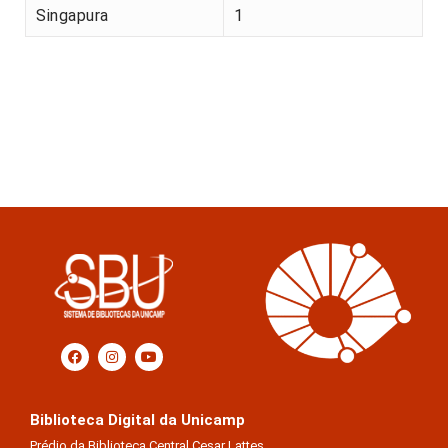
Singapura
1
Biblioteca Digital da Unicamp
Prédio da Biblioteca Central Cesar Lattes