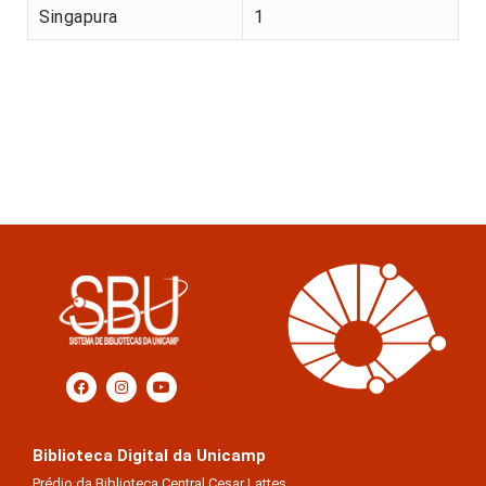
Singapura
1
Biblioteca Digital da Unicamp
Prédio da Biblioteca Central Cesar Lattes