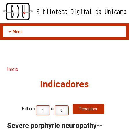
Acessar
o
conteúdo
Menu
Início
Indicadores
Filtro:
a
Severe porphyric neuropathy--