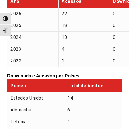
Ano
Acessos
Downl
2026
22
0
Alternar alto contraste
2025
19
0
Alternar tamanho da fonte
2024
13
0
2023
4
0
2022
1
0
Donwloads e Acessos por Países
Países
Total de Visitas
Estados Unidos
14
Alemanha
6
Letónia
1