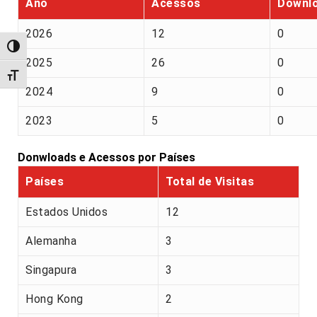
Ano
Acessos
Downl
2026
12
0
Alternar alto contraste
2025
26
0
Alternar tamanho da fonte
2024
9
0
2023
5
0
Donwloads e Acessos por Países
Países
Total de Visitas
Estados Unidos
12
Alemanha
3
Singapura
3
Hong Kong
2