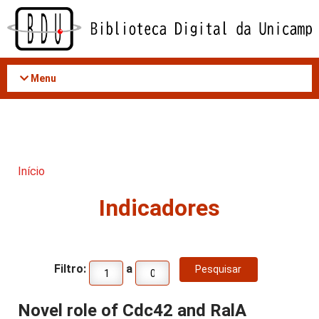
Acessar
o
conteúdo
Menu
Início
Indicadores
Filtro:
a
Novel role of Cdc42 and RalA