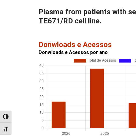
Plasma from patients with se
TE671/RD cell line.
Donwloads e Acessos
Donwloads e Acessos por ano
Alternar alto contraste
Alternar tamanho da fonte