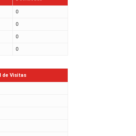
0
0
0
0
l de Visitas