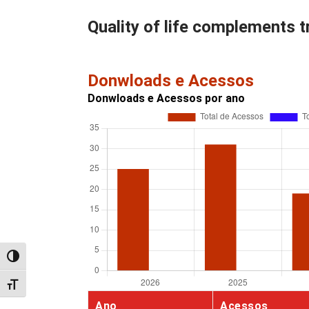
Quality of life complements 
Donwloads e Acessos
Donwloads e Acessos por ano
Alternar alto contraste
Alternar tamanho da fonte
Ano
Acessos