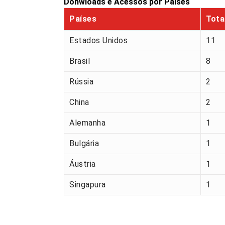
2026
61
2025
65
Donwloads e Acessos por Países
Países
Tota
Estados Unidos
11
Brasil
8
Rússia
2
China
2
Alemanha
1
Bulgária
1