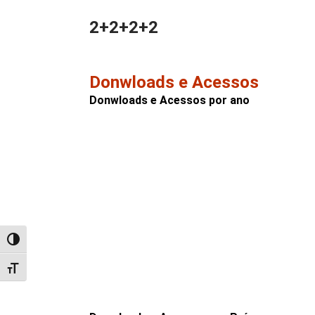
2+2+2+2
Donwloads e Acessos
Donwloads e Acessos por ano
Alternar alto contraste
Alternar tamanho da fonte
Ano
Acessos