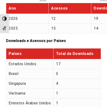
Ano
Acessos
Downl
2026
12
19
Alternar alto contraste
2025
15
14
Alternar tamanho da fonte
Donwloads e Acessos por Países
Países
Total de Downloads
Estados Unidos
17
Brasil
5
Singapura
4
Vietname
1
Emiratos Árabes Unidos
1