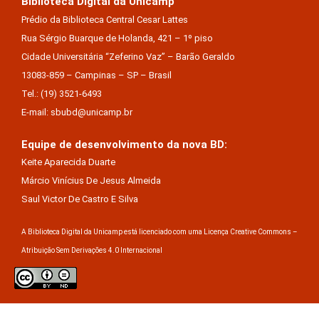
Biblioteca Digital da Unicamp
Prédio da Biblioteca Central Cesar Lattes
Rua Sérgio Buarque de Holanda, 421 – 1º piso
Cidade Universitária “Zeferino Vaz” – Barão Geraldo
13083-859 – Campinas – SP – Brasil
Tel.: (19) 3521-6493
E-mail: sbubd@unicamp.br
Equipe de desenvolvimento da nova BD:
Keite Aparecida Duarte
Márcio Vinícius De Jesus Almeida
Saul Victor De Castro E Silva
A Biblioteca Digital da Unicamp está licenciado com uma Licença Creative Commons –
Atribuição Sem Derivações 4.0 Internacional