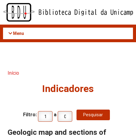
Acessar
o
conteúdo
Menu
Início
Indicadores
Filtro:
a
Geologic map and sections of