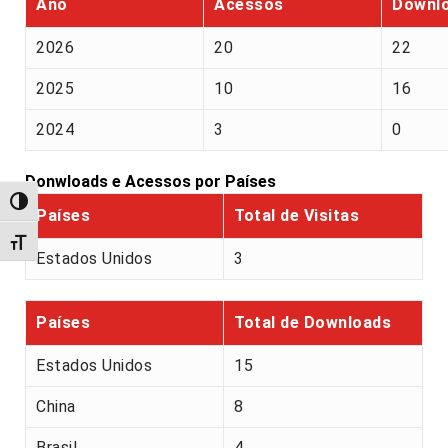
Ano
Acessos
Downl
2026
20
22
2025
10
16
2024
3
0
Donwloads e Acessos por Países
Alternar alto contraste
Países
Total de Visitas
Alternar tamanho da fonte
Estados Unidos
3
Países
Total de Downloads
Estados Unidos
15
China
8
Brasil
4