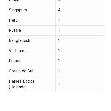
Singapura
4
Peru
1
Rússia
1
Bangladesh
1
Vietname
1
França
1
Coreia do Sul
1
Países Baixos
1
(Holanda)