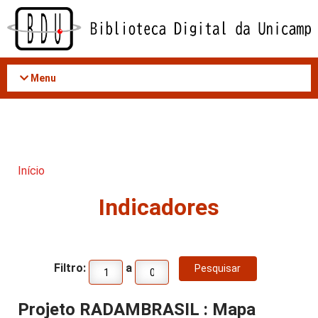
Acessar
o
conteúdo
Menu
Início
Indicadores
Filtro:
a
Projeto RADAMBRASIL : Mapa