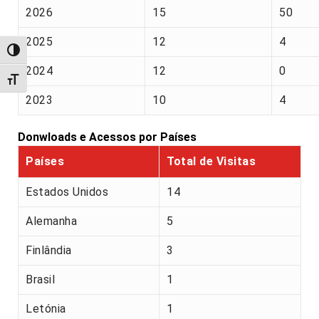
2026
15
50
2025
12
4
Alternar alto contraste
2024
12
0
Alternar tamanho da fonte
2023
10
4
Donwloads e Acessos por Países
Países
Total de Visitas
Estados Unidos
14
Alemanha
5
Finlândia
3
Brasil
1
Letónia
1