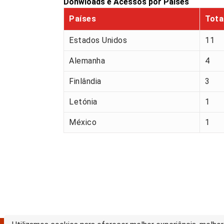
Donwloads e Acessos por Países
Países
Tota
Estados Unidos
11
Alemanha
4
Finlândia
3
Letónia
1
México
1