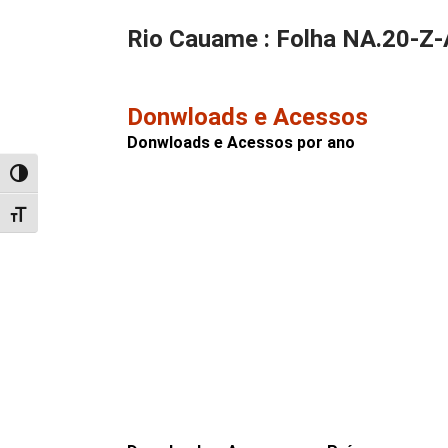
Rio Cauame : Folha NA.20-Z-
Donwloads e Acessos
Donwloads e Acessos por ano
Alternar alto contraste
Alternar tamanho da fonte