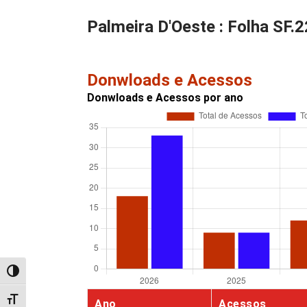
Palmeira D'Oeste : Folha SF.2
Donwloads e Acessos
Donwloads e Acessos por ano
Alternar alto contraste
Alternar tamanho da fonte
Ano
Acessos