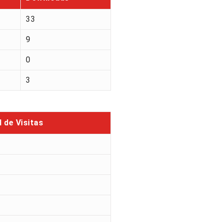
33
9
0
3
l de Visitas