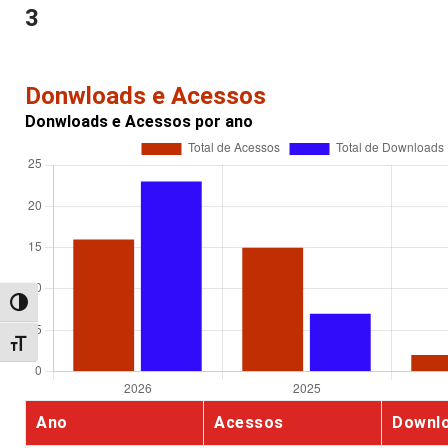
3
Donwloads e Acessos
Donwloads e Acessos por ano
Alternar alto contraste
Alternar tamanho da fonte
Ano
Acessos
Downl