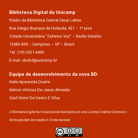
Biblioteca Digital da Unicamp
Prédio da Biblioteca Central Cesar Lattes
Rua Sérgio Buarque de Holanda, 421 – 1º piso
Cidade Universitária “Zeferino Vaz” – Barão Geraldo
13083-859 – Campinas – SP – Brasil
Tel.: (19) 3521-6493
E-mail: sbubd@unicamp.br
Equipe de desenvolvimento da nova BD:
Keite Aparecida Duarte
Márcio Vinícius De Jesus Almeida
Saul Victor De Castro E Silva
A Biblioteca Digital da Unicamp está licenciado com uma Licença Creative Commons –
Atribuição Sem Derivações 4.0 Internacional