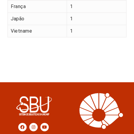
França
1
Japão
1
Vietname
1