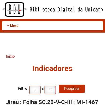
Acessar
o
conteúdo
Menu
Início
Indicadores
Filtro:
a
Jirau : Folha SC.20-V-C-III : MI-1467