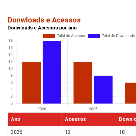
Donwloads e Acessos
Donwloads e Acessos por ano
Ano
Acessos
Downl
2026
12
18