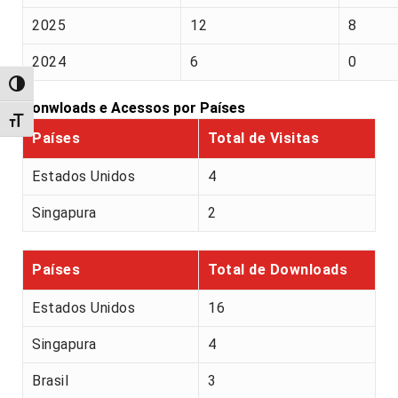
2025
12
8
2024
6
0
Alternar alto contraste
Donwloads e Acessos por Países
Alternar tamanho da fonte
Países
Total de Visitas
Estados Unidos
4
Singapura
2
Países
Total de Downloads
Estados Unidos
16
Singapura
4
Brasil
3