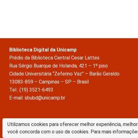
Biblioteca Digital da Unicamp
Prédio da Biblioteca Central Cesar Lattes
Rua Sérgio Buarque de Holanda, 421 – 1º piso
Cidade Universitária “Zeferino Vaz” – Barão Geraldo
13083-859 – Campinas – SP – Brasil
Tel.: (19) 3521-6493
E-mail: sbubd@unicamp.br
A Biblioteca Digital da Unicamp está licenciado com uma Licença Crea
Utilizamos cookies para oferecer melhor experiência, melhor
Atribuição Sem Derivações 4.0 Internacional
você concorda com o uso de cookies. Para mais informaçõe