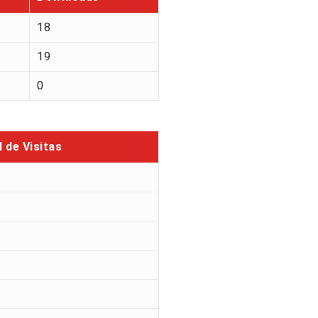
18
19
0
l de Visitas