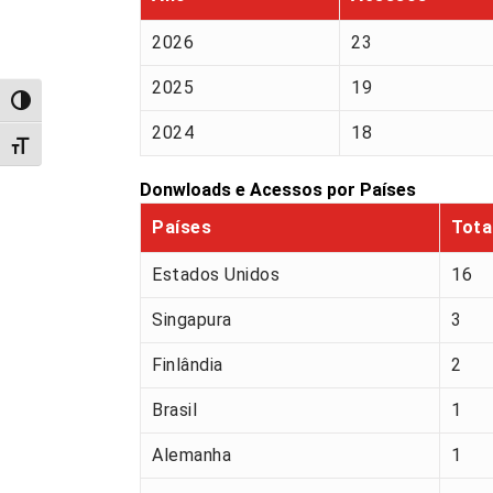
2026
23
2025
19
Alternar alto contraste
2024
18
Alternar tamanho da fonte
Donwloads e Acessos por Países
Países
Tota
Estados Unidos
16
Singapura
3
Finlândia
2
Brasil
1
Alemanha
1