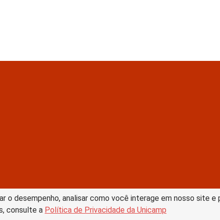
tive Commons –
ar o desempenho, analisar como você interage em nosso site e pe
s, consulte a
Política de Privacidade da Unicamp