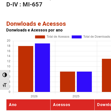
D-IV : MI-657
Donwloads e Acessos
Donwloads e Acessos por ano
Alternar alto contraste
Alternar tamanho da fonte
Ano
Acessos
Downl