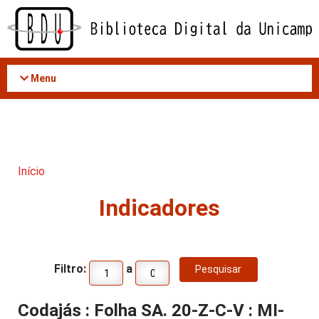
Acessar
o
conteúdo
Menu
Início
Indicadores
Filtro:
a
Codajás : Folha SA. 20-Z-C-V : MI-