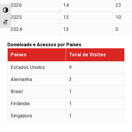
2026
14
23
Alternar alto contraste
2025
13
10
Alternar tamanho da fonte
2024
13
0
Donwloads e Acessos por Países
Países
Total de Visitas
Estados Unidos
9
Alemanha
3
Brasil
1
Finlândia
1
Singapura
1