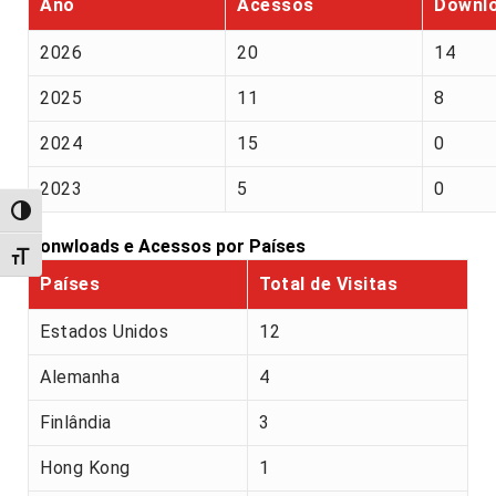
Ano
Acessos
Downl
2026
20
14
2025
11
8
2024
15
0
2023
5
0
Alternar alto contraste
Donwloads e Acessos por Países
Alternar tamanho da fonte
Países
Total de Visitas
Estados Unidos
12
Alemanha
4
Finlândia
3
Hong Kong
1