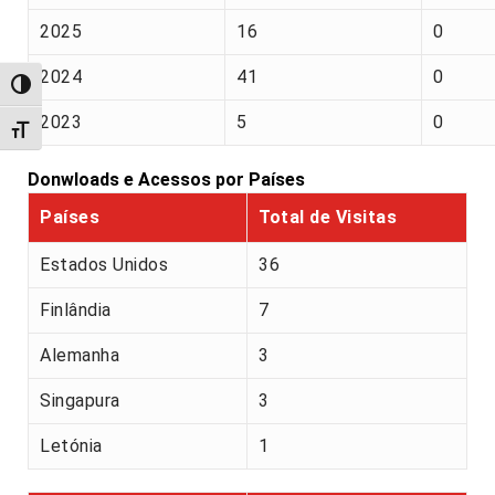
2025
16
0
2024
41
0
Alternar alto contraste
2023
5
0
Alternar tamanho da fonte
Donwloads e Acessos por Países
Países
Total de Visitas
Estados Unidos
36
Finlândia
7
Alemanha
3
Singapura
3
Letónia
1