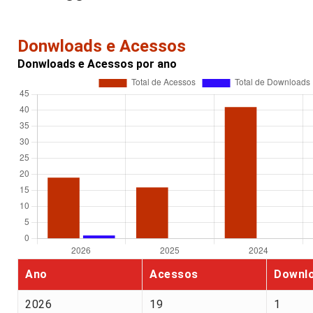
Donwloads e Acessos
Donwloads e Acessos por ano
Ano
Acessos
Downl
2026
19
1