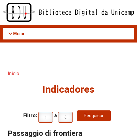
Acessar
o
conteúdo
Menu
Início
Indicadores
Filtro:
a
Passaggio di frontiera