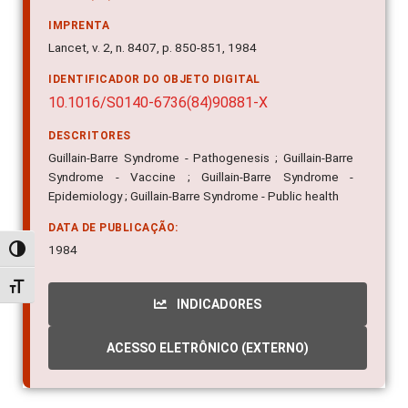
IMPRENTA
Lancet, v. 2, n. 8407, p. 850-851, 1984
IDENTIFICADOR DO OBJETO DIGITAL
10.1016/S0140-6736(84)90881-X
DESCRITORES
Guillain-Barre Syndrome - Pathogenesis ; Guillain-Barre
Syndrome - Vaccine ; Guillain-Barre Syndrome -
Epidemiology ; Guillain-Barre Syndrome - Public health
DATA DE PUBLICAÇÃO:
1984
Alternar alto contraste
Alternar tamanho da fonte
INDICADORES
ACESSO ELETRÔNICO (EXTERNO)