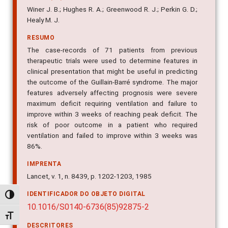
Winer J. B.; Hughes R. A.; Greenwood R. J.; Perkin G. D.;
Healy M. J.
RESUMO
The case-records of 71 patients from previous
therapeutic trials were used to determine features in
clinical presentation that might be useful in predicting
the outcome of the Guillain-Barré syndrome. The major
features adversely affecting prognosis were severe
maximum deficit requiring ventilation and failure to
improve within 3 weeks of reaching peak deficit. The
risk of poor outcome in a patient who required
ventilation and failed to improve within 3 weeks was
86%.
IMPRENTA
Lancet, v. 1, n. 8439, p. 1202-1203, 1985
IDENTIFICADOR DO OBJETO DIGITAL
Alternar alto contraste
10.1016/S0140-6736(85)92875-2
Alternar tamanho da fonte
DESCRITORES