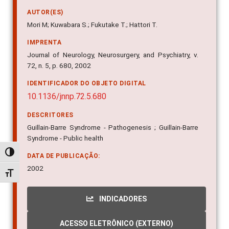
AUTOR(ES)
Mori M; Kuwabara S.; Fukutake T.; Hattori T.
IMPRENTA
Journal of Neurology, Neurosurgery, and Psychiatry, v.
72, n. 5, p. 680, 2002
IDENTIFICADOR DO OBJETO DIGITAL
10.1136/jnnp.72.5.680
DESCRITORES
Guillain-Barre Syndrome - Pathogenesis ; Guillain-Barre
Syndrome - Public health
Alternar alto contraste
DATA DE PUBLICAÇÃO:
2002
Alternar tamanho da fonte
INDICADORES
ACESSO ELETRÔNICO (EXTERNO)