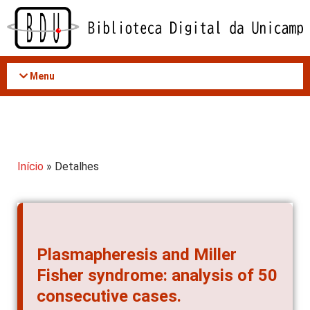
Acessar
o
conteúdo
Menu
Início
» Detalhes
Plasmapheresis and Miller
Fisher syndrome: analysis of 50
consecutive cases.