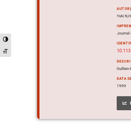
AUTOR(
Yuki N,H
IMPRE
Journal 
Alternar alto contraste
IDENTI
10.113
Alternar tamanho da fonte
DESCR
Guillain
DATA D
1999