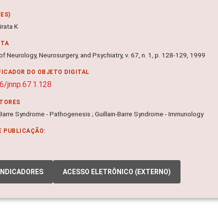
ES)
irata K
NTA
of Neurology, Neurosurgery, and Psychiatry, v. 67, n. 1, p. 128-129, 1999
FICADOR DO OBJETO DIGITAL
6/jnnp.67.1.128
ITORES
-Barre Syndrome - Pathogenesis ; Guillain-Barre Syndrome - Immunology
E PUBLICAÇÃO:
INDICADORES
ACESSO ELETRÔNICO (EXTERNO)