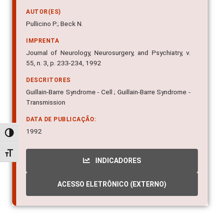
AUTOR(ES)
Pullicino P.; Beck N.
IMPRENTA
Journal of Neurology, Neurosurgery, and Psychiatry, v.
55, n. 3, p. 233-234, 1992
DESCRITORES
Guillain-Barre Syndrome - Cell ; Guillain-Barre Syndrome -
Transmission
DATA DE PUBLICAÇÃO:
1992
Alternar alto contraste
Alternar tamanho da fonte
INDICADORES
ACESSO ELETRÔNICO (EXTERNO)