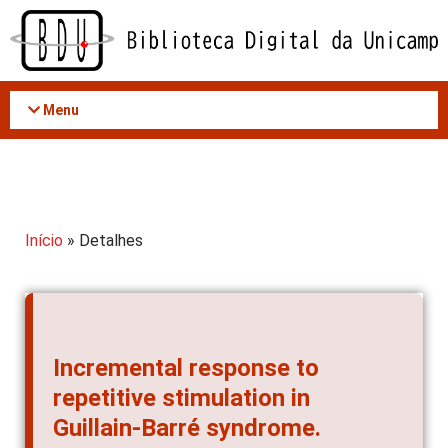
Acessar
o
conteúdo
Menu
Início
» Detalhes
Incremental response to
repetitive stimulation in
Guillain-Barré syndrome.