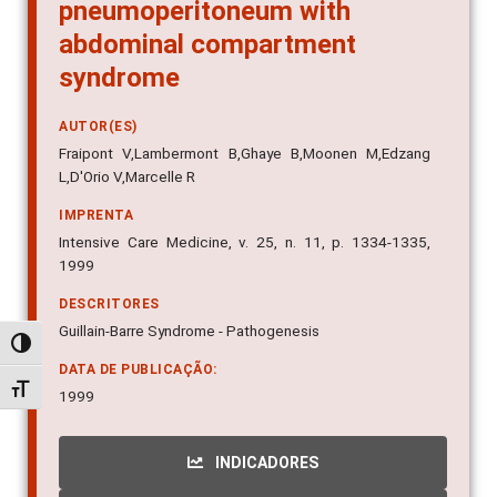
pneumoperitoneum with
abdominal compartment
syndrome
AUTOR(ES)
Fraipont V,Lambermont B,Ghaye B,Moonen M,Edzang
L,D'Orio V,Marcelle R
IMPRENTA
Intensive Care Medicine, v. 25, n. 11, p. 1334-1335,
1999
DESCRITORES
Guillain-Barre Syndrome - Pathogenesis
Alternar alto contraste
DATA DE PUBLICAÇÃO:
Alternar tamanho da fonte
1999
INDICADORES