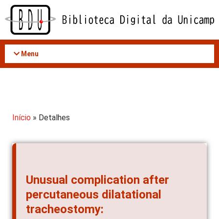
Acessar
o
conteúdo
Menu
Início
» Detalhes
Unusual complication after
percutaneous dilatational
tracheostomy: