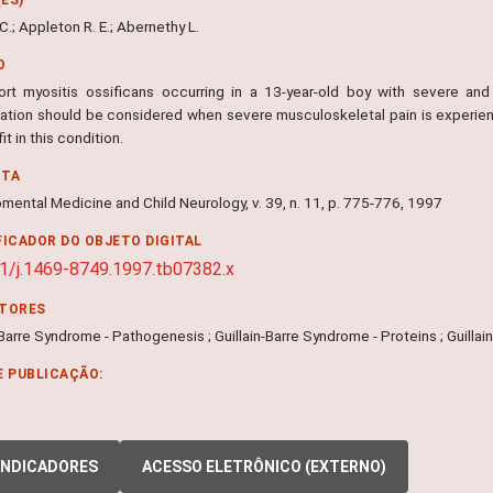
C.; Appleton R. E.; Abernethy L.
O
rt myositis ossificans occurring in a 13-year-old boy with severe and 
ation should be considered when severe musculoskeletal pain is experie
it in this condition.
NTA
mental Medicine and Child Neurology, v. 39, n. 11, p. 775-776, 1997
FICADOR DO OBJETO DIGITAL
1/j.1469-8749.1997.tb07382.x
ITORES
-Barre Syndrome - Pathogenesis ; Guillain-Barre Syndrome - Proteins ; Guilla
E PUBLICAÇÃO:
INDICADORES
ACESSO ELETRÔNICO (EXTERNO)