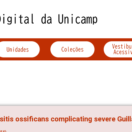
itis ossificans complicating severe Guil
ES)