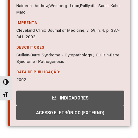
Naidech Andrew,Weisberg Leon,Palliyath Sarala,Kahn
Marc
IMPRENTA
Cleveland Clinic Journal of Medicine, v. 69, n. 4, p. 337-
341, 2002
DESCRITORES
Guillain-Barre Syndrome - Cytopathology ; Guillain-Barre
Syndrome - Pathogenesis
DATA DE PUBLICAÇÃO:
2002
Alternar alto contraste
Alternar tamanho da fonte
INDICADORES
ACESSO ELETRÔNICO (EXTERNO)