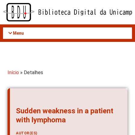
Acessar
o
conteúdo
Menu
Início
» Detalhes
Sudden weakness in a patient
with lymphoma
AUTOR(ES)