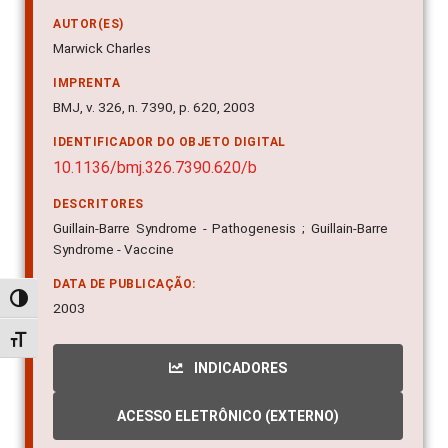
AUTOR(ES)
Marwick Charles
IMPRENTA
BMJ, v. 326, n. 7390, p. 620, 2003
IDENTIFICADOR DO OBJETO DIGITAL
10.1136/bmj.326.7390.620/b
DESCRITORES
Guillain-Barre Syndrome - Pathogenesis ; Guillain-Barre
Syndrome - Vaccine
DATA DE PUBLICAÇÃO:
Alternar alto contraste
2003
Alternar tamanho da fonte
INDICADORES
ACESSO ELETRÔNICO (EXTERNO)