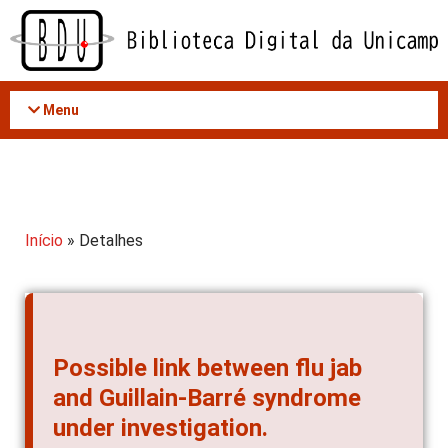
Acessar
o
conteúdo
Menu
Início
» Detalhes
Possible link between flu jab
and Guillain-Barré syndrome
under investigation.