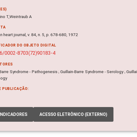
ES)
ino T,Weintraub A
NTA
 heart journal, v. 84, n. 5, p. 678-680, 1972
FICADOR DO OBJETO DIGITAL
16/0002-8703(72)90183-4
ITORES
-Barre Syndrome - Pathogenesis ; Guillain-Barre Syndrome - Serology ; Guilla
logy
E PUBLICAÇÃO:
INDICADORES
ACESSO ELETRÔNICO (EXTERNO)