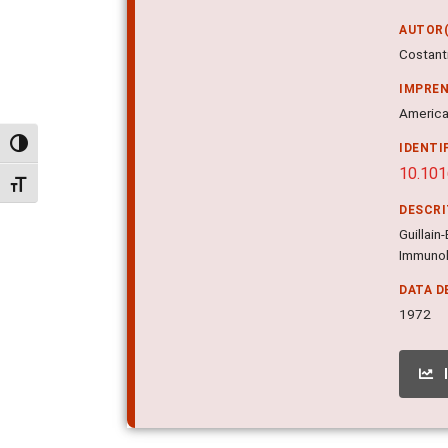
AUTOR(
Costant
IMPRE
American
Alternar alto contraste
IDENTI
10.10
Alternar tamanho da fonte
DESCR
Guillain
Immuno
DATA D
1972