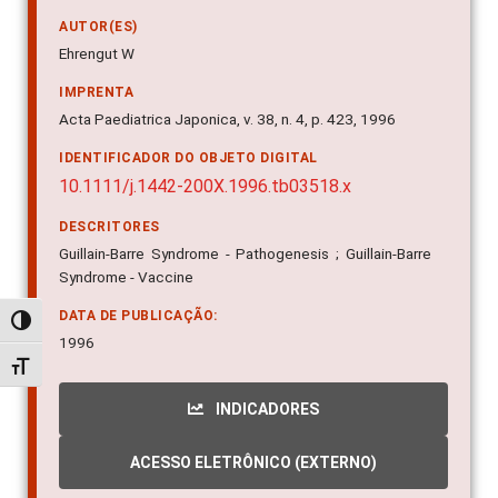
AUTOR(ES)
Ehrengut W
IMPRENTA
Acta Paediatrica Japonica, v. 38, n. 4, p. 423, 1996
IDENTIFICADOR DO OBJETO DIGITAL
10.1111/j.1442-200X.1996.tb03518.x
DESCRITORES
Guillain-Barre Syndrome - Pathogenesis ; Guillain-Barre
Syndrome - Vaccine
DATA DE PUBLICAÇÃO:
Alternar alto contraste
1996
Alternar tamanho da fonte
INDICADORES
ACESSO ELETRÔNICO (EXTERNO)