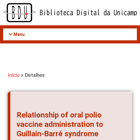
Acessar
o
conteúdo
Menu
Início
» Detalhes
Relationship of oral polio
vaccine administration to
Guillain-Barré syndrome