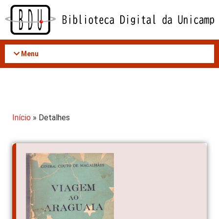
Acessar
o
conteúdo
Menu
Início
» Detalhes