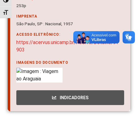
Alternar alto contraste
253p
Alternar tamanho da fonte
IMPRENTA
São Paulo, SP : Nacional, 1957
ACESSO ELETRÔNICO:
https://acervus.unicamp.br/Acervo/Detalhe/91
903
IMAGENS DO DOCUMENTO
INDICADORES