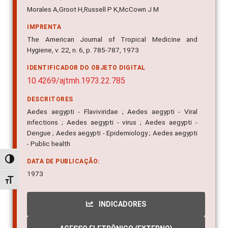
Morales A,Groot H,Russell P K,McCown J M
IMPRENTA
The American Journal of Tropical Medicine and
Hygiene, v. 22, n. 6, p. 785-787, 1973
IDENTIFICADOR DO OBJETO DIGITAL
10.4269/ajtmh.1973.22.785
DESCRITORES
Aedes aegypti - Flaviviridae ; Aedes aegypti - Viral
infections ; Aedes aegypti - virus ; Aedes aegypti -
Dengue ; Aedes aegypti - Epidemiology ; Aedes aegypti
- Public health
Alternar alto contraste
DATA DE PUBLICAÇÃO:
1973
Alternar tamanho da fonte
INDICADORES