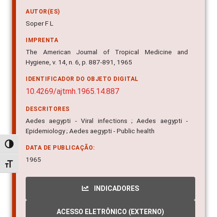
AUTOR(ES)
Soper F L
IMPRENTA
The American Journal of Tropical Medicine and
Hygiene, v. 14, n. 6, p. 887-891, 1965
IDENTIFICADOR DO OBJETO DIGITAL
10.4269/ajtmh.1965.14.887
DESCRITORES
Aedes aegypti - Viral infections ; Aedes aegypti -
Epidemiology ; Aedes aegypti - Public health
Alternar alto contraste
DATA DE PUBLICAÇÃO:
1965
Alternar tamanho da fonte
INDICADORES
ACESSO ELETRÔNICO (EXTERNO)