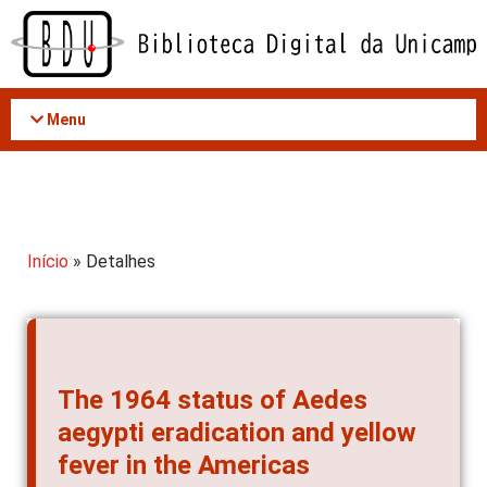
Acessar
o
conteúdo
Menu
Início
» Detalhes
The 1964 status of Aedes
aegypti eradication and yellow
fever in the Americas