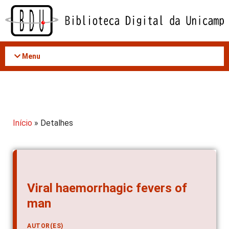
Acessar
o
conteúdo
Menu
Início
» Detalhes
Viral haemorrhagic fevers of
man
AUTOR(ES)