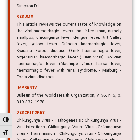
Simpson D I
RESUMO
This article reviews the current state of knowledge on
the viral haemorrhagic fevers that infect man, namely
smallpox, chikungunya fever, dengue fever, Rift Valley
fever, yellow fever, Crimean haemorrhagic fever,
Kyasanur Forest disease, Omsk haemorrhagic fever,
Argentinian haemorrhagic fever (Junin virus), Bolivian
haemorrhagic fever (Machupo virus), Lassa fever,
haemorrhagic fever with renal syndrome, - Marburg -
Ebola virus diseases.
IMPRENTA
Bulletin of the World Health Organization, v. 56, n. 6, p.
819-832, 1978
DESCRITORES
Chikungunya virus - Pathogenesis ; Chikungunya virus -
Alternar alto contraste
Viral infections ; Chikungunya Virus - Virus ; Chikungunya
Alternar tamanho da fonte
virus - Transmission ; Chikungunya virus - Chikungunya
fever ; Chikungunya virus - Dengue ; Chikungunya virus -