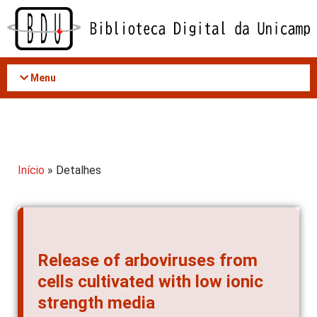
Acessar
o
conteúdo
Menu
Início
» Detalhes
Release of arboviruses from
cells cultivated with low ionic
strength media