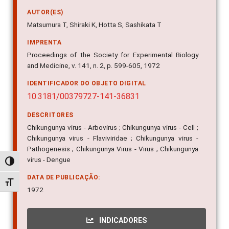
AUTOR(ES)
Matsumura T, Shiraki K, Hotta S, Sashikata T
IMPRENTA
Proceedings of the Society for Experimental Biology
and Medicine, v. 141, n. 2, p. 599-605, 1972
IDENTIFICADOR DO OBJETO DIGITAL
10.3181/00379727-141-36831
DESCRITORES
Chikungunya virus - Arbovirus ; Chikungunya virus - Cell ;
Chikungunya virus - Flaviviridae ; Chikungunya virus -
Pathogenesis ; Chikungunya Virus - Virus ; Chikungunya
virus - Dengue
Alternar alto contraste
DATA DE PUBLICAÇÃO:
Alternar tamanho da fonte
1972
INDICADORES