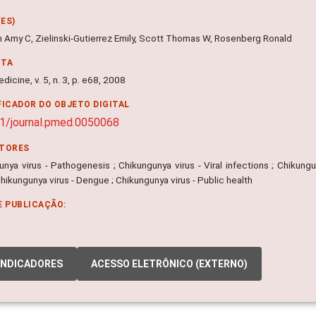
ES)
n Amy C, Zielinski-Gutierrez Emily, Scott Thomas W, Rosenberg Ronald
NTA
icine, v. 5, n. 3, p. e68, 2008
FICADOR DO OBJETO DIGITAL
1/journal.pmed.0050068
ITORES
nya virus - Pathogenesis ; Chikungunya virus - Viral infections ; Chikungu
Chikungunya virus - Dengue ; Chikungunya virus - Public health
E PUBLICAÇÃO:
INDICADORES
ACESSO ELETRÔNICO (EXTERNO)