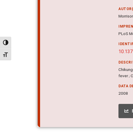
AUTOR(
Morriso
IMPRE
PLoS Med
Alternar alto contraste
IDENTI
10.137
Alternar tamanho da fonte
DESCR
Chikungu
fever ; 
DATA D
2008