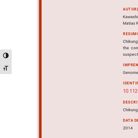
AUTOR(
Kawashi
Matias R
RESUM
Chikungu
the com
suspecte
Alternar alto contraste
IMPRE
Alternar tamanho da fonte
Genome 
IDENTI
10.11
DESCR
Chikungu
DATA D
2014