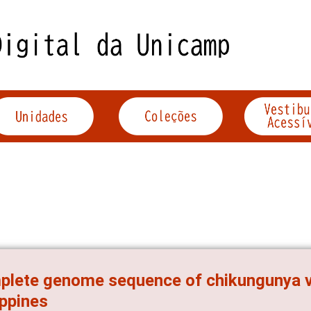
lete genome sequence of chikungunya vir
ippines