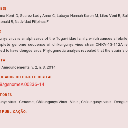
ES)
ma Kent D, Suarez Lady-Anne C, Labayo Hannah Karen M, Liles Veni R, Salv
onald R, Natividad Filipinas F
O
nya virus is an alphavirus of the Togaviridae family, which causes a febrile
plete genome sequence of chikungunya virus strain CHIKV-13-112A iso
d to have dengue virus. Phylogenetic analysis revealed that the strain is 
NTA
Announcements, v. 2, n. 3, 2014
FICADOR DO OBJETO DIGITAL
28/genomeA.00336-14
ITORES
nya virus - Genome ; Chikungunya Virus - Virus ; Chikungunya virus - Dengue
E PUBLICAÇÃO: