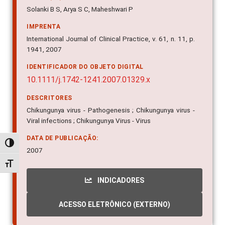
AUTOR(ES)
Solanki B S, Arya S C, Maheshwari P
IMPRENTA
International Journal of Clinical Practice, v. 61, n. 11, p.
1941, 2007
IDENTIFICADOR DO OBJETO DIGITAL
10.1111/j.1742-1241.2007.01329.x
DESCRITORES
Chikungunya virus - Pathogenesis ; Chikungunya virus -
Viral infections ; Chikungunya Virus - Virus
Alternar alto contraste
DATA DE PUBLICAÇÃO:
2007
Alternar tamanho da fonte
INDICADORES
ACESSO ELETRÔNICO (EXTERNO)