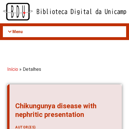
Acessar
o
conteúdo
Menu
Início
» Detalhes
Chikungunya disease with
nephritic presentation