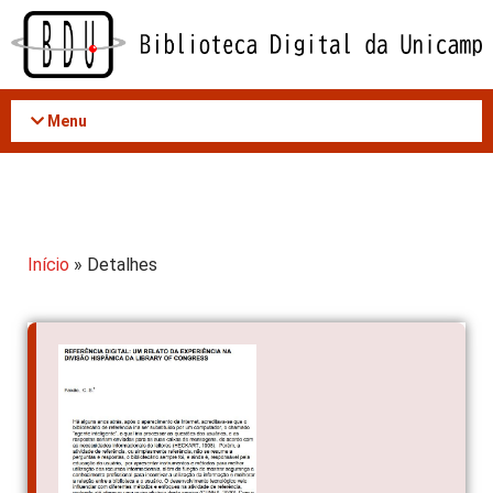
Acessar
o
conteúdo
Menu
Início
» Detalhes