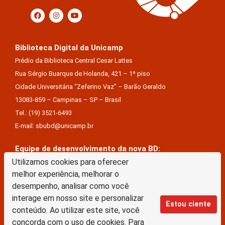
Biblioteca Digital da Unicamp
Prédio da Biblioteca Central Cesar Lattes
Rua Sérgio Buarque de Holanda, 421 – 1º piso
Cidade Universitária “Zeferino Vaz” – Barão Geraldo
13083-859 – Campinas – SP – Brasil
Tel.: (19) 3521-6493
E-mail: sbubd@unicamp.br
Equipe de desenvolvimento da nova BD:
Keite Aparecida Duarte
Utilizamos cookies para oferecer
melhor experiência, melhorar o
Márcio Vinícius De Jesus Almeida
desempenho, analisar como você
Saul Victor De Castro E Silva
interage em nosso site e personalizar
Estou ciente
conteúdo. Ao utilizar este site, você
A Biblioteca Digital da Unicamp está licenciado com uma Licença Creative Commons –
concorda com o uso de cookies. Para
Atribuição Sem Derivações 4.0 Internacional