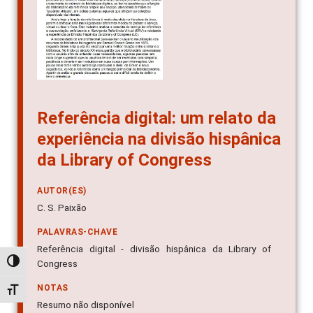
Referência digital: um relato da
experiência na divisão hispânica
da Library of Congress
AUTOR(ES)
C. S. Paixão
PALAVRAS-CHAVE
Referência digital - divisão hispânica da Library of
Alternar alto contraste
Congress
NOTAS
Alternar tamanho da fonte
Resumo não disponível