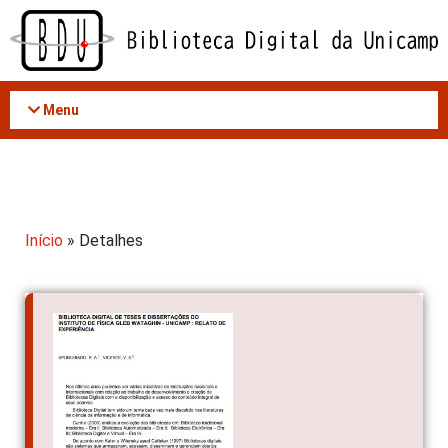
Acessar
o
conteúdo
Menu
Início
» Detalhes