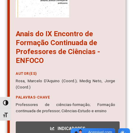
Anais do IX Encontro de
Formação Continuada de
Professores de Ciências -
ENFOCO
AUTOR(ES)
Rosa, Marcelo D'Aquino (Coord.); Medig Neto, Jorge
(Coord.)
PALAVRAS-CHAVE
Alternar alto contraste
Professores de ciências-formação; Formação
continuada de professor; Ciências-Estudo e ensino
Alternar tamanho da fonte
INDICADORES