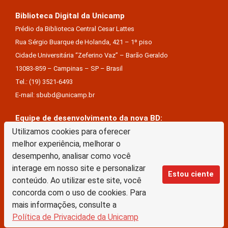
Biblioteca Digital da Unicamp
Prédio da Biblioteca Central Cesar Lattes
Rua Sérgio Buarque de Holanda, 421 – 1º piso
Cidade Universitária “Zeferino Vaz” – Barão Geraldo
13083-859 – Campinas – SP – Brasil
Tel.: (19) 3521-6493
E-mail: sbubd@unicamp.br
Equipe de desenvolvimento da nova BD:
Utilizamos cookies para oferecer
Keite Aparecida Duarte
melhor experiência, melhorar o
Márcio Vinícius De Jesus Almeida
desempenho, analisar como você
Saul Victor De Castro E Silva
interage em nosso site e personalizar
Estou ciente
conteúdo. Ao utilizar este site, você
A Biblioteca Digital da Unicamp está licenciado com uma Licença Creative Commons –
concorda com o uso de cookies. Para
Atribuição Sem Derivações 4.0 Internacional
mais informações, consulte a
Política de Privacidade da Unicamp