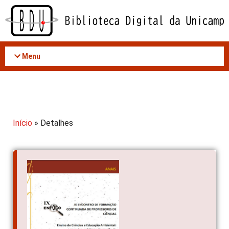
Acessar
o
conteúdo
Menu
Início
» Detalhes