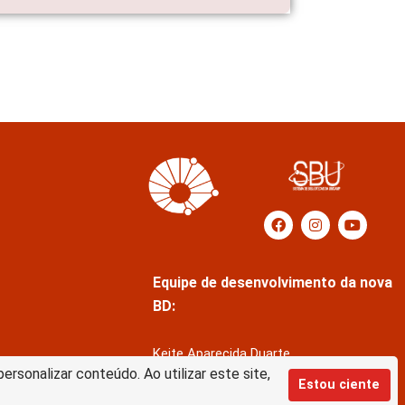
Equipe de desenvolvimento da nova
BD:
Keite Aparecida Duarte
rsonalizar conteúdo. Ao utilizar este site,
Márcio Vinícius de Jesus Almeida
Estou ciente
Saul Victor de Castro e Silva