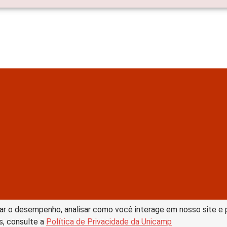
tive Commons –
ar o desempenho, analisar como você interage em nosso site e pe
s, consulte a
Política de Privacidade da Unicamp