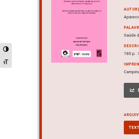
AUTOR(
Aparecid
PALAV
Saúde d
DESCRI
Alternar alto contraste
185 p. :
Alternar tamanho da fonte
IMPRE
Campina
ARQUIV
TEX