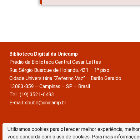
Biblioteca Digital da Unicamp
Prédio da Biblioteca Central Cesar Lattes
Rua Sérgio Buarque de Holanda, 421 – 1º piso
Cidade Universitária “Zeferino Vaz” – Barão Geraldo
13083-859 – Campinas – SP – Brasil
Tel.: (19) 3521-6493
E-mail: sbubd@unicamp.br
A Biblioteca Digital da Unicamp está licenciado com uma Licença Crea
Utilizamos cookies para oferecer melhor experiência, melhor
Atribuição Sem Derivações 4.0 Internacional
você concorda com o uso de cookies. Para mais informaçõe