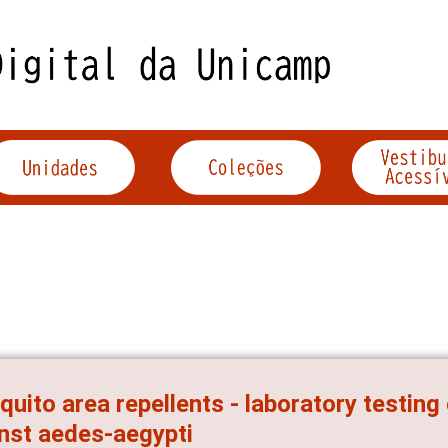
uito area repellents - laboratory testing
nst aedes-aegypti