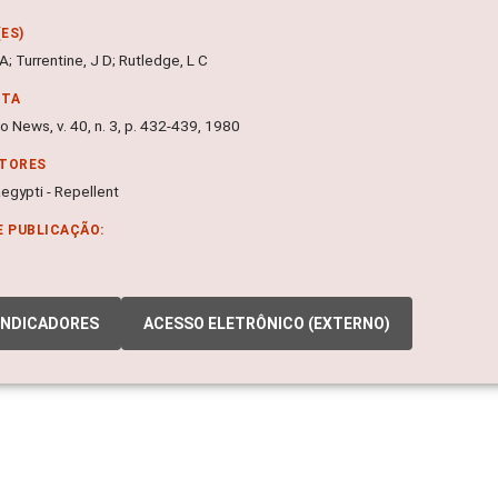
ES)
 A; Turrentine, J D; Rutledge, L C
NTA
 News, v. 40, n. 3, p. 432-439, 1980
ITORES
egypti - Repellent
E PUBLICAÇÃO:
INDICADORES
ACESSO ELETRÔNICO (EXTERNO)