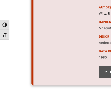
AUTOR(
Wirtz, R
IMPRE
Alternar alto contraste
Mosquito
Alternar tamanho da fonte
DESCR
Aedes a
DATA D
1980