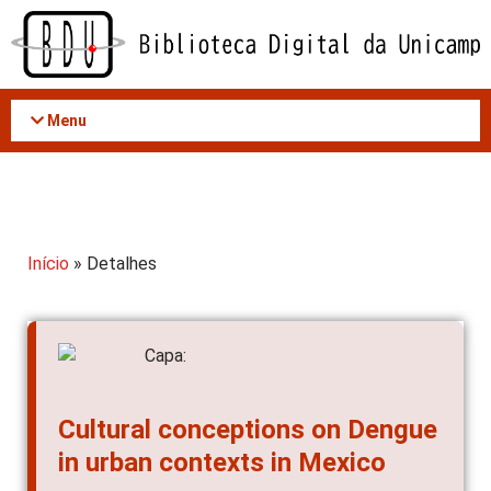
Acessar
o
conteúdo
Menu
Início
» Detalhes
Cultural conceptions on Dengue
in urban contexts in Mexico
AUTOR(ES)