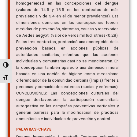
(valores de 14.5 y 13.5 en los contextos de más
prevalencia y de 5.4 en el de menor prevalencia). Las
dimensiones comunes en las concepciones fueron:
medidas de prevención, síntomas, causas y reservorios
de Aedes aegypti (valor de verosimilitud: stress<0.28).
En los tres contextos, predominó una concepción de la
prevención basada en acciones públicas de
autoridades sanitarias, mientras que las acciones
individuales y comunitarias casi no se mencionaron. En
la concepción también apareció una dimensión moral
Alternar alto contraste
basada en una noción de higiene como mecanismo
diferenciador de la comunidad cercana (limpia) frente a
Alternar tamanho da fonte
personas y comunidades externas (sucias y enfermas).
CONCLUSIÓNES: Las concepciones culturales del
dengue desfavorecen la participación comunitaria
autogestiva en las campañas preventivas verticales y
generan barreras para la modificación de prácticas
comunitarias e individuales de prevención y control
PALAVRAS-CHAVE
Dengue [prevención & control]; Factores culturales;
Conducta de salud; Entrevistas [utilización];